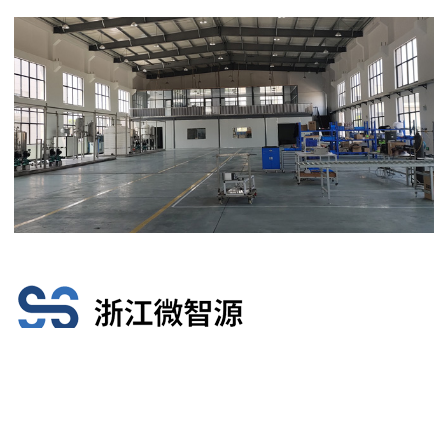
江苏微智源生物质能源科技水平有限制的集团官网是集团官网的做微热类
的业务的全资子集团官网，坐落成都市市钱塘区医疗机械港产业园，倾力
于生物制药、农约、纺织染料等精密落实责任工类邻域的微接连流热类工
序新新产品研发还有其设施成套配电柜设施的水利工程组装新产品，新产