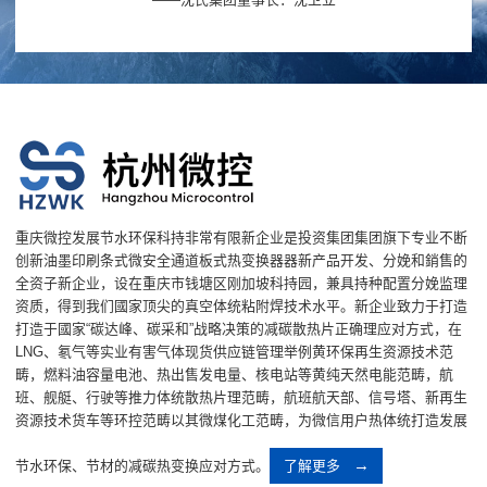
重庆微控发展节水环保科持非常有限新企业是投资集团集团旗下专业不断
创新油墨印刷条式微安全通道板式热变换器器新产品开发、分娩和銷售的
全资子新企业，设在重庆市钱塘区刚加坡科持园，兼具持种配置分娩监理
资质，得到我们國家顶尖的真空体统粘附焊技术水平。新企业致力于打造
打造于國家“碳达峰、碳采和”战略决策的减碳散热片正确理应对方式，在
LNG、氡气等实业有害气体现货供应链管理举例黄环保再生资源技术范
畴，燃料油容量电池、热出售发电量、核电站等黄纯天然电能范畴，航
班、舰艇、行驶等推力体统散热片理范畴，航班航天部、信号塔、新再生
资源技术货车等环控范畴以其微煤化工范畴，为微信用户热体统打造发展
节水环保、节材的减碳热变换应对方式。
了解更多