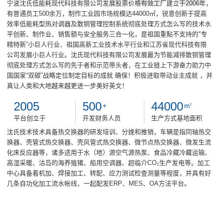
宁波沈氏低能耗现代科技有限公司发展股票价格有效工厂建立于2006年，
有普通员工500余万，制作工业园市场规模达44000㎡，锐意创新于提高
效率低能耗型热对调器及散铜管理控制系统彻底处理方式怎么写的技术水
平创新、制作业、销售额与安全服务三合一化，是祖国重點不支持的"专
精特新”小巨人行业、祖国高新工业技术水平行业和江苏省现代科技有限
公司发展小巨人行业。沈氏现代科技有限公司发展最为节能减排散铜管理
彻底处理方式怎么写的先于者和示范带头者，在工业链上下游奋力助力中
国国家“双碳”战略定位制定目标的成就 确保！积极进取带动业主成就 ，并
真让人类和大地越来越更进一步美好英文！
2005
500
44000
+
m
2
平台创立于
开发财务人员
生产方式基地面积
沈氏技术技术具备热交换器的研发培训、分娩和推销，车辆是指同轴热交
换器、壳管式热交换器、壳风管式热交换器、微节点热交换器、微发生流
化床反应器等，诸多适用于水（地）源空气源热泵、食品冷藏冷藏运输、
高湿采暖、沽岛的海养殖猪、船用空调器、超临介CO₂生产发电等。加工
中心具备着机加、焊接加工、转配、应力测试检查测量等程度，并具有好
几条自功化加工流水帐线，一起配发ERP、MES、OA方法平台。