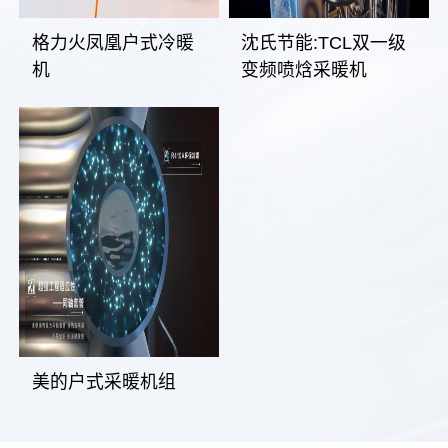
格力火凤凰户式冷暖
沈氏节能:TCL双一级
机
变频喷焓采暖机
美的户式采暖机组