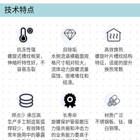
技术特点
抗冻性强
自除垢
高效换热
螺旋式槽纹框架，
水侧流道横截面规
螺旋叶片槽纹结构
伸缩杆特性好，不
格尺寸相对较大，
特征，适度的提升
容易冻裂
流体动力旋螺流量
换热常数
腐蚀，很难堵住和
结渣。
焊点少 承压高
长寿命
材质广泛
生产手工制造氩弧
旋螺保护管驱散压
不锈钢板、钛、镍
焊较少，有效降低
力值共振和冲击力
白铜等。
常年施用中的暴露
的业务能力要高于