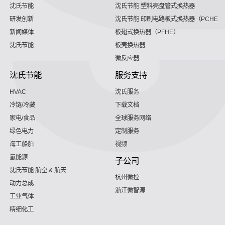
沈氏节能
沈氏节能:塑料壳盘管式换热器
研发创新
沈氏节能:印刷电路板式换热器（PCHE）
新闻媒体
板翅式换热器（PFHE）
沈氏节能
板壳换热器
微反应器
沈氏节能
服务支持
HVAC
沈氏服务
冷链/冷藏
下载文档
家电/食品
全球服务网络
绿色电力
定制服务
海工船舶
视频
氢能源
子公司
沈氏节能:航空 & 航天
杭州微控
动力总成
浙江微智源
工业气体
精细化工