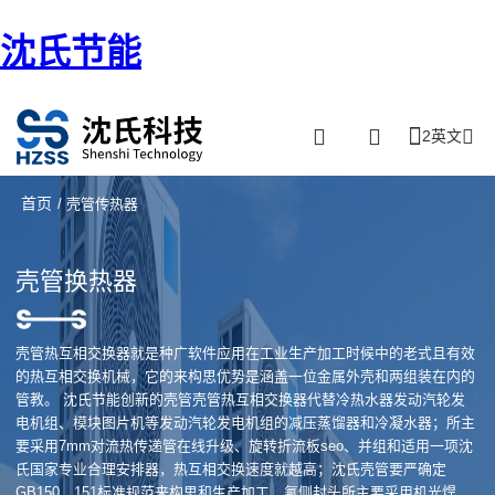
沈氏节能
2英文
首页
/ 壳管传热器
壳管换热器
壳管热互相交换器就是种广软件应用在工业生产加工时候中的老式且有效
的热互相交换机械，它的来构思优势是涵盖一位金属外壳和两组装在内的
管教。 沈氏节能创新的壳管壳管热互相交换器代替冷热水器发动汽轮发
电机组、模块图片机等发动汽轮发电机组的减压蒸馏器和冷凝水器；所主
要采用7mm对流热传递管在线升级、旋转折流板seo、并组和适用一项沈
氏国家专业合理安排器，热互相交换速度就越高；沈氏壳管要严确定
GB150，151标准规范来构思和生产加工、氟侧封头所主要采用机光焊，