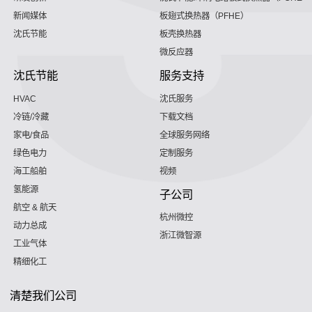
新闻媒体
板翅式换热器（PFHE）
沈氏节能
板壳换热器
微反应器
沈氏节能
服务支持
HVAC
沈氏服务
冷链/冷藏
下载文档
家电/食品
全球服务网络
绿色电力
定制服务
海工船舶
视频
氢能源
子公司
航空 & 航天
杭州微控
动力总成
浙江微智源
工业气体
精细化工
清楚我们公司