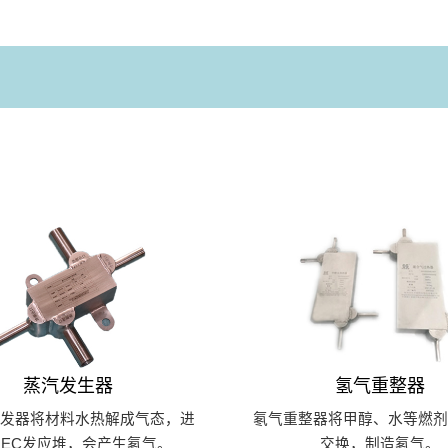
蒸汽发生器
氢气重整器
引发器将材料水热解成气态，进
氡气重整器将甲醇、水等燃剂
OEC发应堆，会产生氡气。
交换，制造氡气。