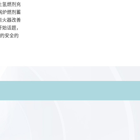
止氢燃剂充
锅炉燃剂蓄
点火器改善
开始话题，
的安全的