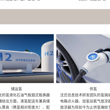
储运氢
供氢
化的氢液化石油气板翅式板换器
沈氏信息技术研发团队的氢锅
储给出方面，液氢配送车兼具储
电箱点火器、加氢站氧气放凉
么算高（携氢相对密度大）、配
放凉器为现如今为止供氢端给