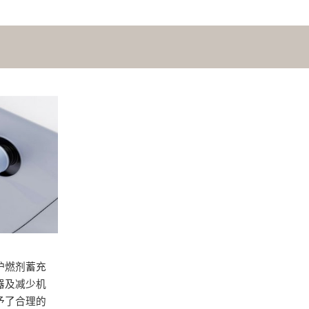
炉燃剂蓄充
器及减少机
予了合理的