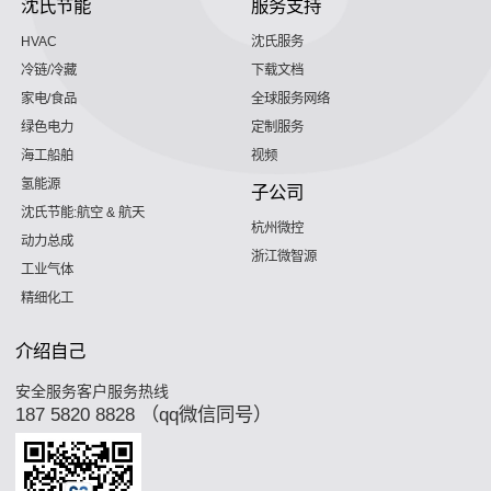
沈氏节能
服务支持
HVAC
沈氏服务
冷链/冷藏
下载文档
家电/食品
全球服务网络
绿色电力
定制服务
海工船舶
视频
氢能源
子公司
沈氏节能:航空 & 航天
杭州微控
动力总成
浙江微智源
工业气体
精细化工
介绍自己
安全服务客户服务热线
187 5820 8828 （qq微信同号）