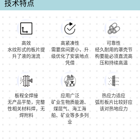
技术特点
高效
高紧凑性
可靠性
水纹形式的板片提
需要房间更小，升
经久耐用的罩壳节
升了液的湍流
级优化了安装地点
构要能必须直流高
凭借
压和持续高温
板程全焊接
应用广泛
热应力适应
无产品平垫，完整
矿业生物质能源、
弧形板片比较好应
性相关材料焊，无
煤层气、海工海
该对热地应力
焊附料
船、矿业等多多列
业