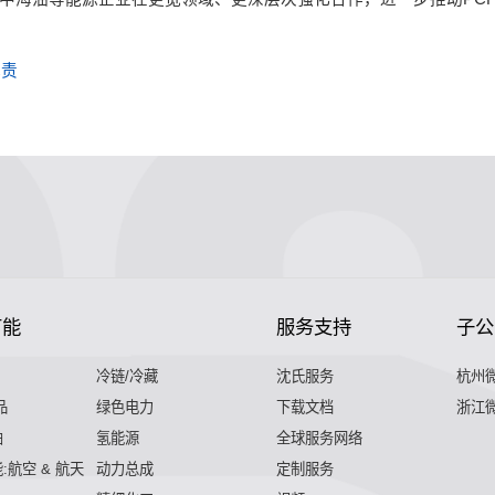
尽责
节能
服务支持
子公
冷链/冷藏
沈氏服务
杭州
品
绿色电力
下载文档
浙江
舶
氢能源
全球服务网络
:航空 & 航天
动力总成
定制服务