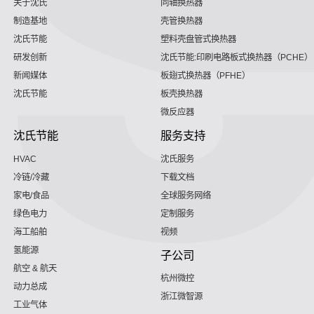
关于沈氏
同轴换热器
制造基地
壳管换热器
沈氏节能
塑料壳盘管式换热器
研发创新
沈氏节能:印刷电路板式换热器（PCHE）
新闻媒体
板翅式换热器（PFHE）
沈氏节能
板壳换热器
微反应器
沈氏节能
服务支持
HVAC
沈氏服务
冷链/冷藏
下载文档
家电/食品
全球服务网络
绿色电力
定制服务
海工船舶
视频
氢能源
子公司
航空 & 航天
杭州微控
动力总成
浙江微智源
工业气体